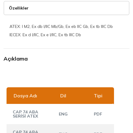
Özellikler
ATEX: I M2, Ex db I/IIC Mb/Gb, Ex eb IIC Gb, Ex tb IIIC Db
IECEX: Ex d I/IIC, Ex e I/IIC, Ex tb IIIC Db
Açıklama
CAP 74 – ABA Serisi Dökümanlar
Dosya Adı
Dil
Tipi
CAP 74 ABA
ENG
PDF
SERİSİ ATEX
CAP 74 ABA