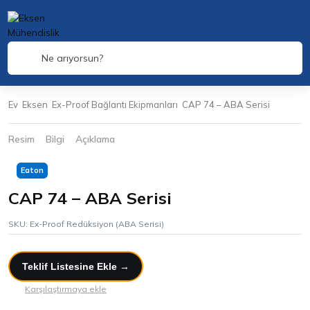
Ne arıyorsun?
Ev
Eksen
Ex-Proof Bağlantı Ekipmanları
CAP 74 – ABA Serisi
Resim
Bilgi
Açıklama
Eaton
CAP 74 – ABA Serisi
SKU:
Ex-Proof Redüksiyon (ABA Serisi)
Teklif Listesine Ekle →
Karşılaştırmaya ekle