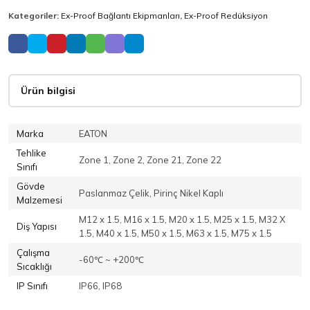
Kategoriler:
Ex-Proof Bağlantı Ekipmanları
,
Ex-Proof Redüksiyon
Ürün bilgisi
Marka
EATON
Tehlike
Zone 1, Zone 2, Zone 21, Zone 22
Sınıfı
Gövde
Paslanmaz Çelik, Pirinç Nikel Kaplı
Malzemesi
M12 x 1.5, M16 x 1.5, M20 x 1.5, M25 x 1.5, M32 X
Diş Yapısı
1.5, M40 x 1.5, M50 x 1.5, M63 x 1.5, M75 x 1.5
Çalışma
-60℃ ~ +200℃
Sıcaklığı
IP Sınıfı
IP66, IP68